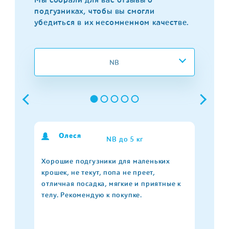
Мы собрали для вас отзывы о
подгузниках, чтобы вы смогли
убедиться в их несомненном качестве.
NB
Олеся
Ольга Арчакова
Елена
Мария
Герасимова Ольга
NB до 5 кг
NB до 5 кг
NB до 5 кг
NB до 5 кг
NB до 5 кг
Хорошие подгузники для маленьких
крошек, не текут, попа не преет,
отличная посадка, мягкие и приятные к
телу. Рекомендую к покупке.