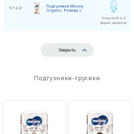
Подгузники Moony
9-14 кг
Organic, Размер L
Округлый и в
форме шариков
Закрыть
Подгузники-трусики