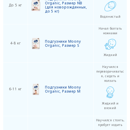
Organic, Размер NB
До 5 кг
(для новорожденных,
до 5 кг)
Водянистый
Начал болтать
ножками
Подгузники Moony
4-8 кг
Organic, Размер S
Жидкий
Научился
переворачиватьс
я, сидеть и
ползать
Подгузники Moony
6-11 кг
Organic, Размер M
Жидкий и
вязкий
Научился стоять,
пробует ходить