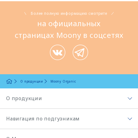
Более полную информацию смотрите
на официальных
страницах Moony в соцсетях
О продукции
Moony Organic
О продукции
Ассортимент продукции
Навигация по подгузникам
Moony Organic
Навигация по подгузникам
Подгузники Moony