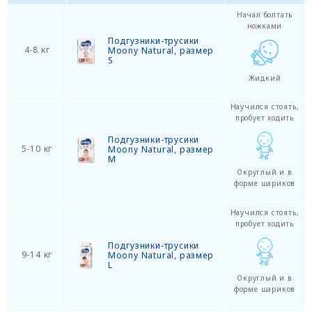
Начал болтать
ножками
Подгузники-трусики
4-8 кг
Moony Natural, размер
S
Жидкий
Научился стоять,
пробует ходить
Подгузники-трусики
5-10 кг
Moony Natural, размер
M
Округлый и в
форме шариков
Научился стоять,
пробует ходить
Подгузники-трусики
9-14 кг
Moony Natural, размер
L
Округлый и в
форме шариков