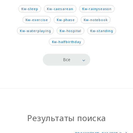
Kw-sleep
Kw-caesarean
Kw-rainyseason
Kw-exercise
Kw-phase
Kw-notebook
Kw-waterplaying
Kw-hospital
Kw-standing
Kw-halfbirthday
Все
Результаты поиска