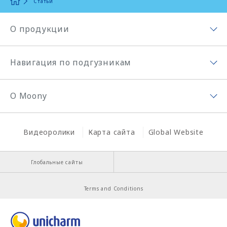
Статьи
О продукции
Ассортимент продукции
Навигация по подгузникам
Moony Organic
Навигация по подгузникам
Подгузники Moony
О Moony
Секреты Moony
Подгузники-трусики Moony
О Moony
История создания подгузников
Поиск товара
Видеоролики
Карта сайта
Global Website
Миссия Moony
История Moony
Глобальные сайты
Секрет Moony chan(Муни чан)
Terms and Conditions