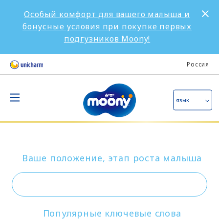
Особый комфорт для вашего малыша и
бонусные условия при покупке первых
подгузников Moony!
Россия
язык
Ваше положение, этап роста малыша
Популярные ключевые слова