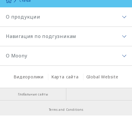
Статьи
О продукции
Ассортимент продукции
Навигация по подгузникам
Moony Organic
Навигация по подгузникам
Подгузники Moony
О Moony
Секреты Moony
Подгузники-трусики Moony
О Moony
История создания подгузников
Поиск товара
Видеоролики
Карта сайта
Global Website
Миссия Moony
История Moony
Глобальные сайты
Секрет Moony chan(Муни чан)
Terms and Conditions