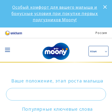
Особый комфорт для вашего малыша и
бонусные условия при покупке первых
подгузников Moony!
Россия
язык
Ваше положение, этап роста малыша
Популярные ключевые слова