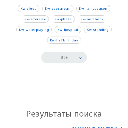
Kw-sleep
Kw-caesarean
Kw-rainyseason
Kw-exercise
Kw-phase
Kw-notebook
Kw-waterplaying
Kw-hospital
Kw-standing
Kw-halfbirthday
Все
Результаты поиска